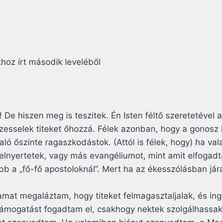
hoz írt második leveléből
De hiszen meg is teszitek. Én Isten féltő szeretetével 
vezesselek titeket őhozzá. Félek azonban, hogy a gonosz l
ló őszinte ragaszkodástok. (Attól is félek, hogy) ha val
 elnyertetek, vagy más evangéliumot, mint amit elfogad
 a „fő-fő apostoloknál”. Mert ha az ékesszólásban jár
amat megaláztam, hogy titeket felmagasztaljalak, és in
támogatást fogadtam el, csakhogy nektek szolgálhassa