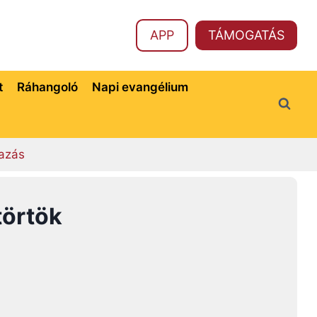
APP
TÁMOGATÁS
t
Ráhangoló
Napi evangélium
azás
törtök