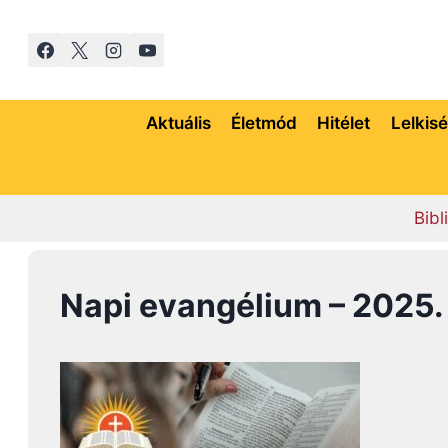
Skip
to
content
Aktuális
Életmód
Hitélet
Lelkis
Bibl
Napi evangélium – 2025. j