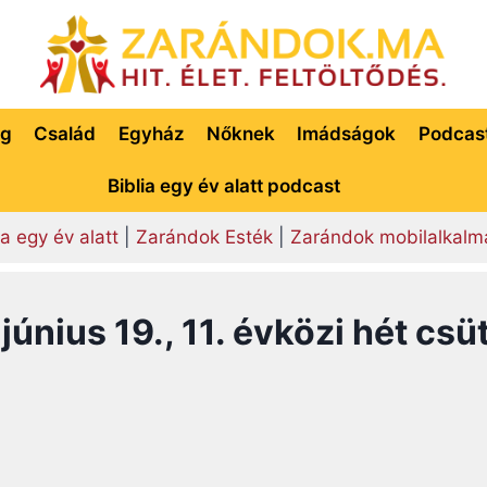
ég
Család
Egyház
Nőknek
Imádságok
Podcas
Biblia egy év alatt podcast
ia egy év alatt
|
Zarándok Esték
|
Zarándok mobilalkalm
únius 19., 11. évközi hét csü