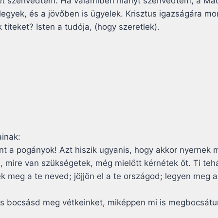
t szenvedtem. Ha valamiben hiányt szenvedtem, a Maced
egyek, és a jövőben is ügyelek. Krisztus igazságára mo
titeket? Isten a tudója, (hogy szeretlek).
inak:
nt a pogányok! Azt hiszik ugyanis, hogy akkor nyernek 
 mire van szükségetek, még mielőtt kérnétek őt. Ti teh
k meg a te neved; jöjjön el a te országod; legyen meg 
 bocsásd meg vétkeinket, miképpen mi is megbocsátunk