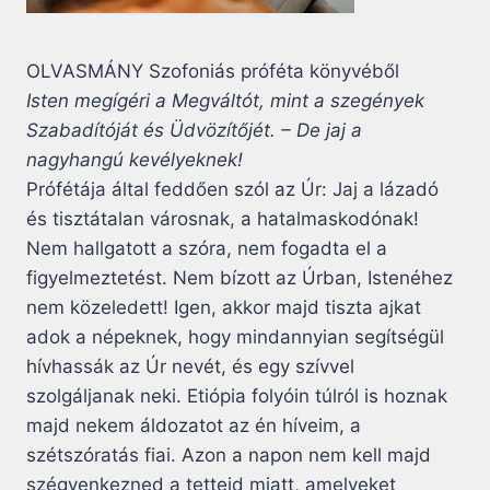
OLVASMÁNY Szofoniás próféta könyvéből
Isten megígéri a Megváltót, mint a szegények
Szabadítóját és Üdvözítőjét. – De jaj a
nagyhangú kevélyeknek!
Prófétája által feddően szól az Úr: Jaj a lázadó
és tisztátalan városnak, a hatalmaskodónak!
Nem hallgatott a szóra, nem fogadta el a
figyelmeztetést. Nem bízott az Úrban, Istenéhez
nem közeledett! Igen, akkor majd tiszta ajkat
adok a népeknek, hogy mindannyian segítségül
hívhassák az Úr nevét, és egy szívvel
szolgáljanak neki. Etiópia folyóin túlról is hoznak
majd nekem áldozatot az én híveim, a
szétszóratás fiai. Azon a napon nem kell majd
szégyenkezned a tetteid miatt, amelyeket