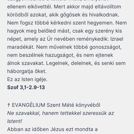
ellenem elkövettél. Mert akkor majd eltávolítom
körödből azokat, akik gőgösek és hivalkodnak.
Nem fogsz többé kérkedni szent hegyemen. Nem
hagyok meg belőled mást, csak egy szerény kis
népet, amely az Úr nevében reménykedik: Izrael
maradékát. Nem művelnek többé gonoszságot,
nem beszélnek hazugságot, és nem ejtenek
álnok szavakat. Legelnek, delelnek, és senki sem
háborgatja őket.
Ez az Isten igéje.
Szof 3,1-2.9-13
† EVANGÉLIUM Szent Máté könyvéből
Ne szavakkal, hanem tettekkel szeressük az
Istent!
Abban az időben Jézus ezt mondta a