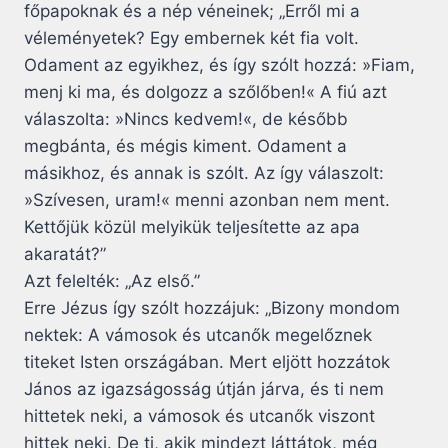
főpapoknak és a nép véneinek; „Erről mi a
véleményetek? Egy embernek két fia volt.
Odament az egyikhez, és így szólt hozzá: »Fiam,
menj ki ma, és dolgozz a szőlőben!« A fiú azt
válaszolta: »Nincs kedvem!«, de később
megbánta, és mégis kiment. Odament a
másikhoz, és annak is szólt. Az így válaszolt:
»Szívesen, uram!« menni azonban nem ment.
Kettőjük közül melyikük teljesítette az apa
akaratát?”
Azt felelték: „Az első.”
Erre Jézus így szólt hozzájuk: „Bizony mondom
nektek: A vámosok és utcanők megelőznek
titeket Isten országában. Mert eljött hozzátok
János az igazságosság útján járva, és ti nem
hittetek neki, a vámosok és utcanők viszont
hittek neki. De ti, akik mindezt láttátok, még