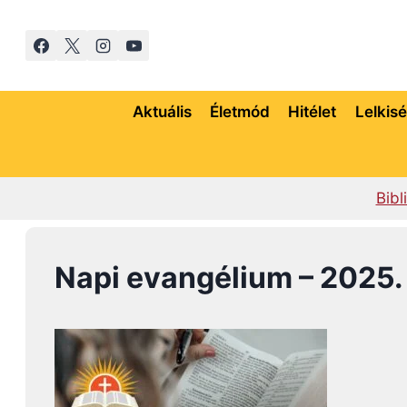
Skip
to
content
Aktuális
Életmód
Hitélet
Lelkis
Bibl
Napi evangélium – 2025. 