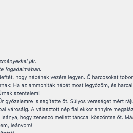
zményekkel jár.
efte fogadalmában.
Jeftét, hogy népének vezére legyen. Ő harcosokat toborz
 Úrnak: Ha az ammoniták népét most legyőzöm, és harc
Úrnak szentelem!
Úr győzelemre is segítette őt. Súlyos vereséget mért rá
al városáig. A választott nép fiai ekkor ennyire megal
en leánya, hogy zeneszó mellett tánccal köszöntse őt. Má
ekem, leányom!