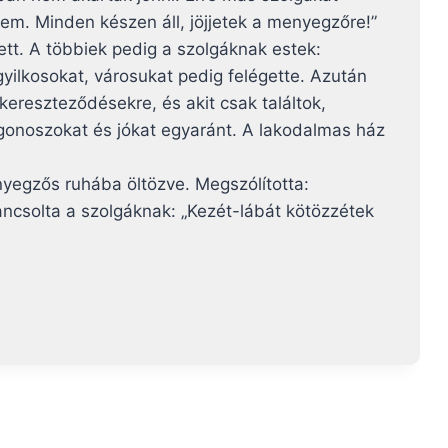
tem. Minden készen áll, jöjjetek a menyegzőre!”
ett. A többiek pedig a szolgáknak estek:
 gyilkosokat, városukat pedig felégette. Azután
kereszteződésekre, és akit csak találtok,
 gonoszokat és jókat egyaránt. A lakodalmas ház
nyegzős ruhába öltözve. Megszólította:
ancsolta a szolgáknak: „Kezét-lábát kötözzétek