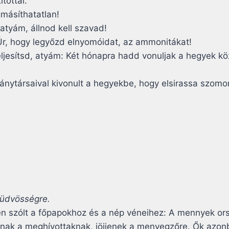
tottál.
másíthatatlan!
 atyám, állnod kell szavad!
Úr, hogy legyőzd elnyomóidat, az ammonitákat!
teljesítsd, atyám: Két hónapra hadd vonuljak a hegyek k
leánytársaival kivonult a hegyekbe, hogy elsirassa szom
 üdvösségre.
szólt a főpapokhoz és a nép véneihez: A mennyek orsz
ljanak a meghívottaknak, jöjjenek a menyegzőre. Ők azo