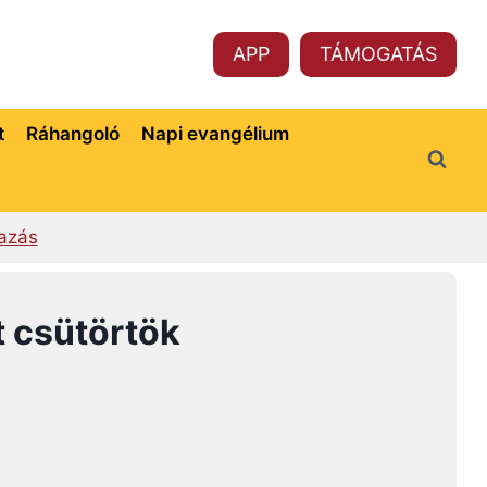
APP
TÁMOGATÁS
t
Ráhangoló
Napi evangélium
azás
t csütörtök