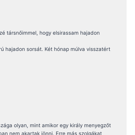
özé társnőimmel, hogy elsirassam hajadon
orú hajadon sorsát. Két hónap múlva visszatért
ága olyan, mint amikor egy király menyegzőt
nban nem akartak jönni. Erre más szolgákat