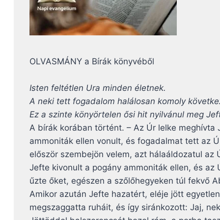
OLVASMÁNY a Bírák könyvéből
Isten feltétlen Ura minden életnek.
A neki tett fogadalom halálosan komoly követke
Ez a szinte könyörtelen ősi hit nyilvánul meg J
A bírák korában történt. – Az Úr lelke meghívta 
ammoniták ellen vonult, és fogadalmat tett az
először szembejön velem, azt hálaáldozatul az 
Jefte kivonult a pogány ammoniták ellen, és az 
űzte őket, egészen a szőlőhegyeken túl fekvő Ab
Amikor azután Jefte hazatért, eléje jött egyetl
megszaggatta ruháit, és így siránkozott: Jaj, n