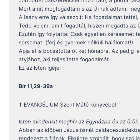
Jöttöddel balszerencsét hozol rám, a porba taszí
Mert amit megfogadtam s az Úrnak adtam: meg
A leány erre így válaszolt: Ha fogadalmat tettél,
Tedd velem, amit fogadtál, hiszen megadta az 
Ezután így folytatta: Csak egyetlen kérésemet 
sorsomat: (férj és gyermek nélküli halálomat!)
Apja el is bocsátotta őt két hónapra. Az pedig 
atyjához, aki teljesítette fogadalmát.
Ez az Isten igéje.
Bír 11,29-39a
† EVANGÉLIUM Szent Máté könyvéből
Isten mindenkit meghív az Egyházba és az örök
Abban az időben Jézus ismét példabeszédekben 
rendezett a fiának. Elküldte szolgáit, hogy szó