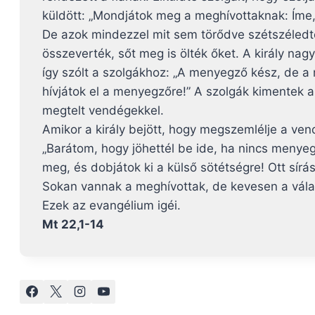
küldött: „Mondjátok meg a meghívottaknak: Íme, 
De azok mindezzel mit sem törődve szétszéledtek
összeverték, sőt meg is ölték őket. A király nagy
így szólt a szolgákhoz: „A menyegző kész, de a 
hívjátok el a menyegzőre!” A szolgák kimentek a
megtelt vendégekkel.
Amikor a király bejött, hogy megszemlélje a ve
„Barátom, hogy jöhettél be ide, ha nincs menyeg
meg, és dobjátok ki a külső sötétségre! Ott sírás
Sokan vannak a meghívottak, de kevesen a vála
Ezek az evangélium igéi.
Mt 22,1-14