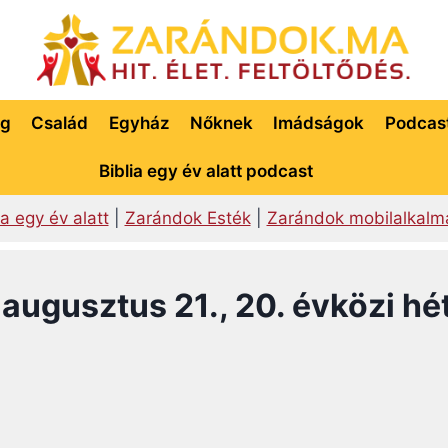
ég
Család
Egyház
Nőknek
Imádságok
Podcas
Biblia egy év alatt podcast
ia egy év alatt
|
Zarándok Esték
|
Zarándok mobilalkalm
augusztus 21., 20. évközi hé