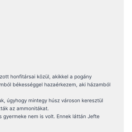
ott honfitársai közül, akikkel a pogány
aimból békességgel hazaérkezem, aki házamból
juk, úgyhogy mintegy húsz városon keresztül
ázták az ammonitákat.
s gyermeke nem is volt. Ennek láttán Jefte