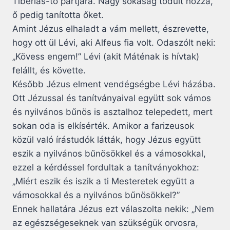
Tibériás-tó partjára. Nagy sokaság tódult hozzá,
ő pedig tanította őket.
Amint Jézus elhaladt a vám mellett, észrevette,
hogy ott ül Lévi, aki Alfeus fia volt. Odaszólt neki:
„Kövess engem!” Lévi (akit Máténak is hívtak)
felállt, és követte.
Később Jézus elment vendégségbe Lévi házába.
Ott Jézussal és tanítványaival együtt sok vámos
és nyilvános bűnös is asztalhoz telepedett, mert
sokan oda is elkísérték. Amikor a farizeusok
közül való írástudók látták, hogy Jézus együtt
eszik a nyilvános bűnösökkel és a vámosokkal,
ezzel a kérdéssel fordultak a tanítványokhoz:
„Miért eszik és iszik a ti Mesteretek együtt a
vámosokkal és a nyilvános bűnösökkel?”
Ennek hallatára Jézus ezt válaszolta nekik: „Nem
az egészségeseknek van szükségük orvosra,