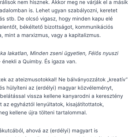
rálisok nem hisznek. Akkor meg ne várják el a másik
ársadalomban is. Lehet ugyan szabályozni, keretet
ás stb. De olcsó vigasz, hogy minden kapu elé
jelentőt, békéltető bizottságot, kommunikációs
, mint a marxizmus, vagy a kapitalizmus.
ka lakatlan, Minden zseni ügyetlen, Félős nyuszi
 énekli a Quimby. És igaza van.
tek az ateizmusotokkal! Ne bálványozzátok „kreatív”
 és hülyíteni az (erdélyi) magyar közvéleményt,
 belátással vissza kellene kanyarodni a keresztény
z egyháztól lenyúltatok, kisajátítottatok,
meg kellene újra tölteni tartalommal.
kutcából, ahová az (erdélyi) magyart is