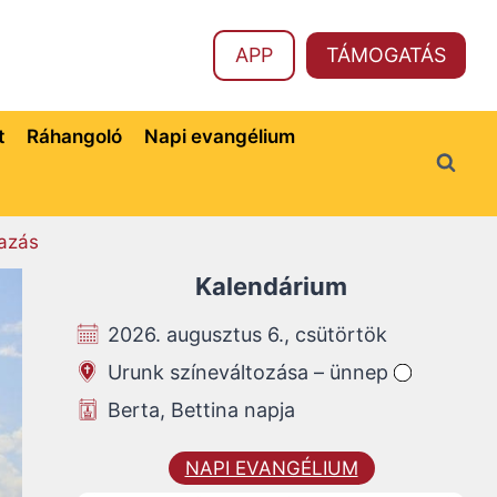
APP
TÁMOGATÁS
t
Ráhangoló
Napi evangélium
azás
Kalendárium
2026. augusztus 6., csütörtök
Urunk színeváltozása – ünnep
Berta, Bettina napja
NAPI EVANGÉLIUM