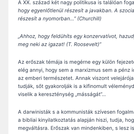
A XX. század két nagy politikusa is találóan fog
hogy egyenlőtlenül részesít a javakban. A szoc
részesít a nyomorban…” (Churchill)
„Ahhoz, hogy feldühíts egy konzervatívot, hazudj
meg neki az igazat! (T. Roosevelt)”
Az erőszak témája is megérne egy külön fejezete
elég annyi, hogy sem a marxizmus sem a pénz i
az emberi természetet. Annak viszont velejárója 
tudják, sőt gyakorolják is a kifinomult vélemén
viselik a kereszténység „másságát”…
A darwinisták s a kommunisták szívesen fogalma
a bibliai kinyilatkoztatás alapján hiszi, tudja, 
megváltásra. Erőszak van mindenkiben, s lesz i