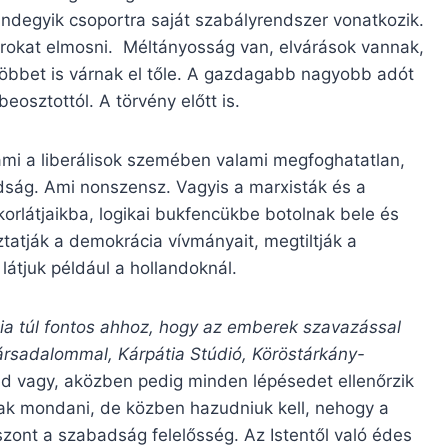
ndegyik csoportra saját szabályrendszer vonatkozik.
tárokat elmosni. Méltányosság van, elvárások vannak,
többet is várnak el tőle. A gazdagabb nagyobb adót
eosztottól. A törvény előtt is.
mi a liberálisok szemében valami megfoghatatlan,
badság. Ami nonszensz. Vagyis a marxisták és a
 korlátjaikba, logikai bukfencükbe botolnak bele és
atják a demokrácia vívmányait, megtiltják a
látjuk például a hollandoknál.
ia túl fontos ahhoz, hogy az emberek szavazással
ársadalommal, Kárpátia Stúdió, Köröstárkány-
bad vagy, aközben pedig minden lépésedet ellenőrzik
nak mondani, de közben hazudniuk kell, nehogy a
zont a szabadság felelősség. Az Istentől való édes