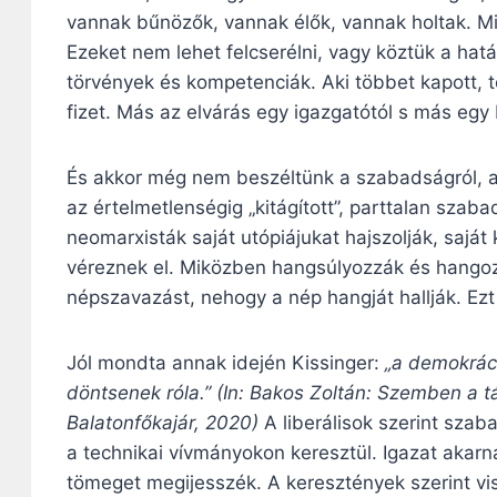
vannak bűnözők, vannak élők, vannak holtak. Mi
Ezeket nem lehet felcserélni, vagy köztük a ha
törvények és kompetenciák. Aki többet kapott, 
fizet. Más az elvárás egy igazgatótól s más egy b
És akkor még nem beszéltünk a szabadságról, a
az értelmetlenségig „kitágított”, parttalan sza
neomarxisták saját utópiájukat hajszolják, saját
véreznek el. Miközben hangsúlyozzák és hangozt
népszavazást, nehogy a nép hangját hallják. Ezt 
Jól mondta annak idején Kissinger:
„a demokrác
döntsenek róla.”
(In: Bakos Zoltán: Szemben a t
Balatonfőkajár, 2020)
A liberálisok szerint sza
a technikai vívmányokon keresztül. Igazat akar
tömeget megijesszék. A keresztények szerint vis