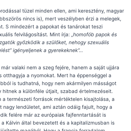
orodással tüzel minden ellen, ami keresztény, magyar
többszörös nincs is), mert veszélyben érzi a melegek,
. S mindezért a papokat és tanárokat teszi
ális felvilágosítást. Mint írja:
„homofób papok és
azgatók győzködik a szülőket, nehogy szexuális
elést” igényeljenek a gyerekeknek”…
r már valaki nem a szeg fejére, hanem a saját ujjára
is otthagyja a nyomokat. Mert ha éppenséggel a
r abból is tudhatná, hogy nem akármilyen másságot
 hitnek a különféle útjait, szabad értelmezéseit.
n a természeti források mértéktelen kisajtolása, a
 nagy lendületet, ami aztán odáig fajult, hogy a
k felére már az európaiak fajfenntartását is
a Kálvin által bevezetett és a kapitalizmusban is
iürítette magából. Hogy a francia forradalom