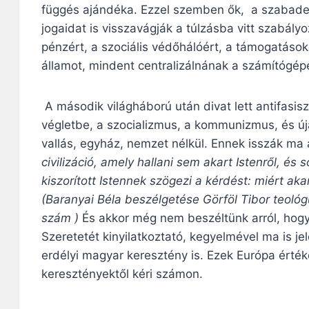
függés ajándéka. Ezzel szemben ők, a szabade
jogaidat is visszavágják a túlzásba vitt szabály
pénzért, a szociális védőhálóért, a támogatáso
államot, mindent centralizálnának a számítógép
A második világháború után divat lett antifasis
végletbe, a szocializmus, a kommunizmus, és ú
vallás, egyház, nemzet nélkül. Ennek isszák ma 
civilizáció, amely hallani sem akart Istenről, é
kiszorított Istennek szögezi a kérdést: miért aka
(Baranyai Béla beszélgetése Görföl Tibor teológus
szám )
És akkor még nem beszéltünk arról, hogy
Szeretetét kinyilatkoztató, kegyelmével ma is je
erdélyi magyar keresztény is. Ezek Európa érték
keresztényektől kéri számon.