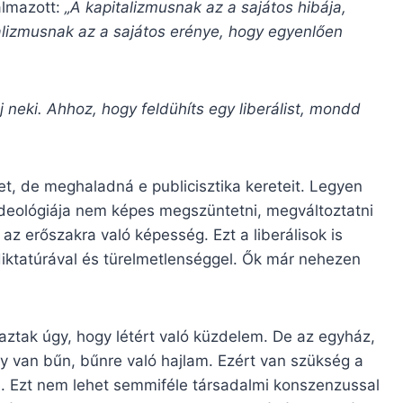
almazott:
„
A kapitalizmusnak az a sajátos hibája,
ializmusnak az a sajátos erénye, hogy egyenlően
 neki. Ahhoz, hogy feldühíts egy liberálist, mondd
t, de meghaladná e publicisztika kereteit. Legyen
deológiája nem képes megszüntetni, megváltoztatni
az erőszakra való képesség. Ezt a liberálisok is
ydiktatúrával és türelmetlenséggel. Ők már nehezen
ztak úgy, hogy létért való küzdelem. De az egyház,
hogy van bűn, bűnre való hajlam. Ezért van szükség a
s. Ezt nem lehet semmiféle társadalmi konszenzussal