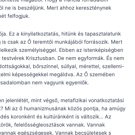
 ne is beszéljünk. Mert ahhoz kereszténynek
ét felfogjuk.
ója. Ez a kinyilatkoztatás, hitünk és tapasztalatunk
 is csak az Ő teremtői munkájából forrásozik. Mert
elkezik személyiséggel. Ebben az istenképiségben
 testvérek Krisztusban. De nem egyformák. És nem
ottságokkal, bőrszínnel, súllyal, mérettel, szellemi-
s értelmi képességekkel megáldva. Az Ő szemében
társadalomban nem vagyunk egyenlők.
 jelenlétét, mint végső, metafizikai vonatkoztatási
lők? Mi az ő humanizmusának közös pontja, ha amúgy
dés koronként és kultúránként is változik… Az
 körök, felelősségleosztások vannak. Vannak
 vannak egészségesek. Vannak becsületesek s