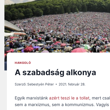
HANGOLÓ
A szabadság alkonya
Szerző:
Sebestyén Péter
2021. február 28.
Egyik marxistánk
azért teszi le a tollat
, mert csa
sem a marxizmus, sem a kommunizmus. Vagyis itt