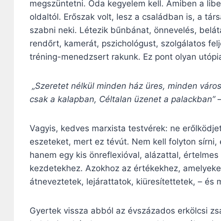
megszüntetni. Oda kegyelem kell. Amiben a libe
oldaltól. Erőszak volt, lesz a családban is, a t
szabni neki. Létezik bűnbánat, önnevelés, belát
rendőrt, kamerát, pszichológust, szolgálatos fel
tréning-menedzsert rakunk. Ez pont olyan utópia
„Szeretet nélkül minden ház üres, minden város
csak a kalapban, Céltalan üzenet a palackban”
–
Vagyis, kedves marxista testvérek: ne erőlködje
eszeteket, mert ez tévút. Nem kell folyton sírni,
hanem egy kis önreflexióval, alázattal, értelmes
kezdetekhez. Azokhoz az értékekhez, amelyeket a
átneveztetek, lejárattatok, kiüresítettetek, – és 
Gyertek vissza abból az évszázados erkölcsi zsá