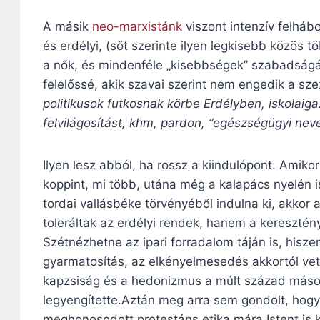
A másik
neo-marxistánk
viszont intenzív felháb
és erdélyi, (sőt szerinte ilyen legkisebb közös 
a nők, és mindenféle „kisebbségek” szabadságát
felelőssé, akik szavai szerint nem engedik a szexu
politikusok futkosnak körbe Erdélyben, iskolaig
felvilágosítást, khm, pardon, “egészségügyi nev
Ilyen lesz abból, ha rossz a kiindulópont. Amiko
koppint, mi több, utána még a kalapács nyelén 
tordai vallásbéke törvényéből indulna ki, akko
toleráltak az erdélyi rendek, hanem a keresztény
Szétnézhetne az ipari forradalom táján is, hisze
gyarmatosítás, az elkényelmesedés akkortól vett
kapzsiság és a hedonizmus a múlt század másodi
legyengítette.Aztán meg arra sem gondolt, hogy 
meghonosodott protestáns etika mára Istent is k