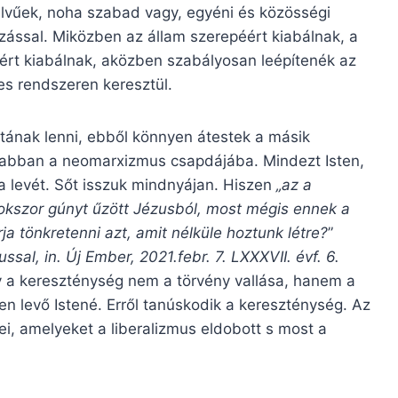
lvűek, noha szabad vagy, egyéni és közösségi
ozással. Miközben az állam szerepéért kiabálnak, a
kért kiabálnak, aközben szabályosan leépítenék az
es rendszeren keresztül.
ztának lenni, ebből könnyen átestek a másik
jabban a neomarxizmus csapdájába. Mindezt Isten,
a levét. Sőt isszuk mindnyájan. Hiszen
„az a
s sokszor gúnyt űzött Jézusból, most mégis ennek a
rja tönkretenni azt, amit nélküle hoztunk létre?
”
sal, in. Új Ember, 2021.febr. 7. LXXXVII. évf. 6.
 a kereszténység nem a törvény vallása, hanem a
len levő Istené. Erről tanúskodik a kereszténység. Az
ei, amelyeket a liberalizmus eldobott s most a