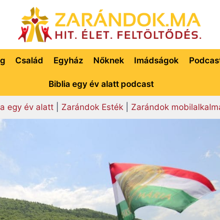
ég
Család
Egyház
Nőknek
Imádságok
Podcas
Biblia egy év alatt podcast
ia egy év alatt
|
Zarándok Esték
|
Zarándok mobilalkalm