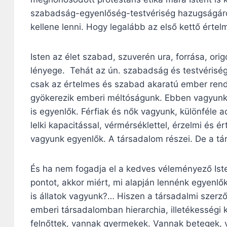
szabadság-egyenlőség-testvériség hazugságáról
kellene lenni. Hogy legalább az első kettő értelm
Isten az élet szabad, szuverén ura, forrása, orig
lényege. Tehát az ún. szabadság és testvériség
csak az értelmes és szabad akaratú ember rend
gyökerezik emberi méltóságunk. Ebben vagyunk
is egyenlők. Férfiak és nők vagyunk, különféle ad
lelki kapacitással, vérmérséklettel, érzelmi é
vagyunk egyenlők. A társadalom részei. De a 
És ha nem fogadja el a kedves véleményező Isten
pontot, akkor miért, mi alapján lennénk egyen
is állatok vagyunk?… Hiszen a társadalmi szerző
emberi társadalomban hierarchia, illetékességi
felnőttek, vannak gyermekek. Vannak betegek,